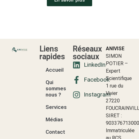
En savoir plus
Liens
Réseaux
ANIVISE
rapides
sociaux
SIMON
POTIER –
LinkedIn
Accueil
Expert
Scientifique
Facebook
Qui
1 rue du
sommes-
Vivier
Instagram
nous ?
27220
Services
FOUCRAINVIL
SIRET :
Médias
90337671300
Immatriculée
Contact
au RCS