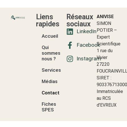
Liens
Réseaux
ANIVISE
rapides
sociaux
SIMON
POTIER –
LinkedIn
Accueil
Expert
Scientifique
Facebook
Qui
1 rue du
sommes-
Vivier
Instagram
nous ?
27220
Services
FOUCRAINVIL
SIRET :
Médias
90337671300
Immatriculée
Contact
au RCS
Fiches
d’EVREUX
SPES