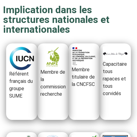
Implication dans les
structures nationales et
internationales
Capacitaire
Membre
tous
Membre de
Référent
titulaire de
rapaces et
la
français du
la CNCFSC
tous
commission
groupe
corvidés
recherche
SUME