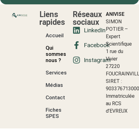
Liens
Réseaux
ANIVISE
rapides
sociaux
SIMON
POTIER –
LinkedIn
Accueil
Expert
Scientifique
Facebook
Qui
1 rue du
sommes-
Vivier
Instagram
nous ?
27220
Services
FOUCRAINVIL
SIRET :
Médias
90337671300
Immatriculée
Contact
au RCS
Fiches
d’EVREUX
SPES