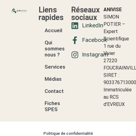
Liens
Réseaux
ANIVISE
rapides
sociaux
SIMON
POTIER –
LinkedIn
Accueil
Expert
Scientifique
Facebook
Qui
1 rue du
sommes-
Vivier
Instagram
nous ?
27220
Services
FOUCRAINVIL
SIRET :
Médias
90337671300
Immatriculée
Contact
au RCS
Fiches
d’EVREUX
SPES
Politique de confidentialité